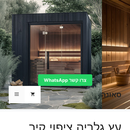
דלג
תוכן
צרו קשר WhatsApp
סאונה
תפריט
עץ גלריה ציפוי קיר