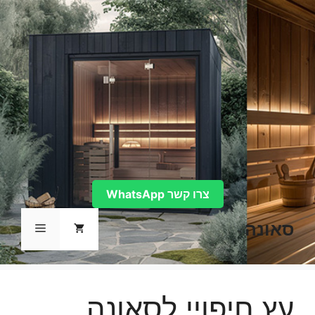
דלג
תוכן
צרו קשר WhatsApp
סאונה
תפריט
עץ חיפויי לסאונה