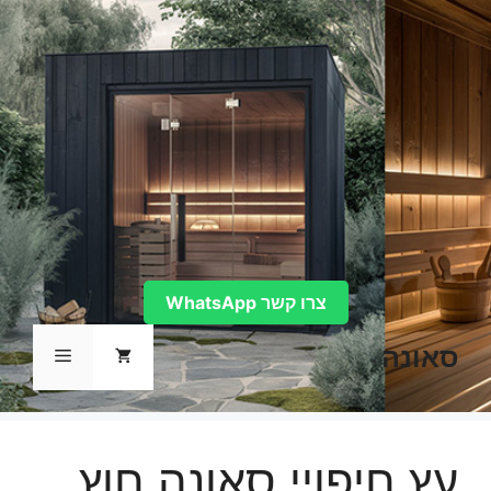
דלג
תוכן
צרו קשר WhatsApp
סאונה
תפריט
עץ חיפויי סאונה חוץ