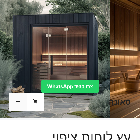
דלג
תוכן
צרו קשר WhatsApp
סאונה
תפריט
עץ לוחות ציפוי