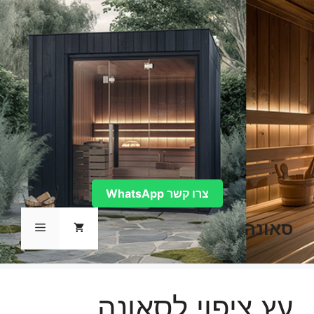
דלג
תוכן
צרו קשר WhatsApp
סאונה
תפריט
עץ ציפוי לסאונה