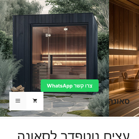
דלג
תוכן
צרו קשר WhatsApp
סאונה
תפריט
עצים נוטפדר לסאונה