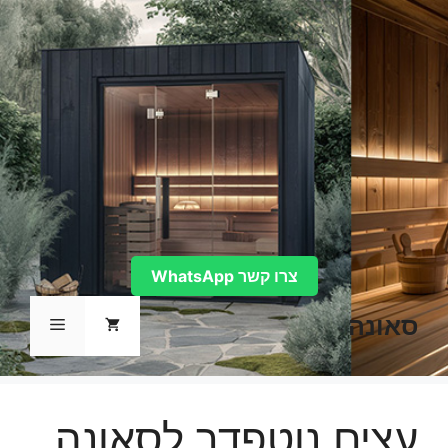
דלג
תוכן
צרו קשר WhatsApp
סאונה
תפריט
עצים נוטפדר לסאונה