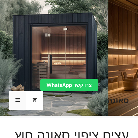
דלג
תוכן
צרו קשר WhatsApp
סאונה
תפריט
עצים ציפוי סאונה חוץ