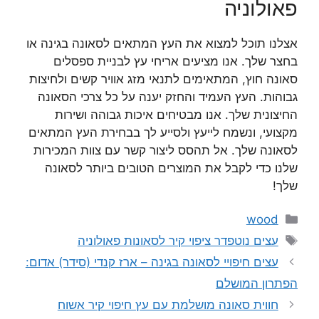
פאולוניה
אצלנו תוכל למצוא את העץ המתאים לסאונה בגינה או
בחצר שלך. אנו מציעים אריחי עץ לבניית ספסלים
סאונה חוץ, המתאימים לתנאי מזג אוויר קשים ולחיצות
גבוהות. העץ העמיד והחזק יענה על כל צרכי הסאונה
החיצונית שלך. אנו מבטיחים איכות גבוהה ושירות
מקצועי, ונשמח לייעץ ולסייע לך בבחירת העץ המתאים
לסאונה שלך. אל תהסס ליצור קשר עם צוות המכירות
שלנו כדי לקבל את המוצרים הטובים ביותר לסאונה
שלך!
קטגוריות
wood
תגיות
עצים נוטפדר ציפוי קיר לסאונות פאולוניה
עצים חיפויי לסאונה בגינה – ארז קנדי (סידר) אדום:
הפתרון המושלם
חווית סאונה מושלמת עם עץ חיפוי קיר אשוח