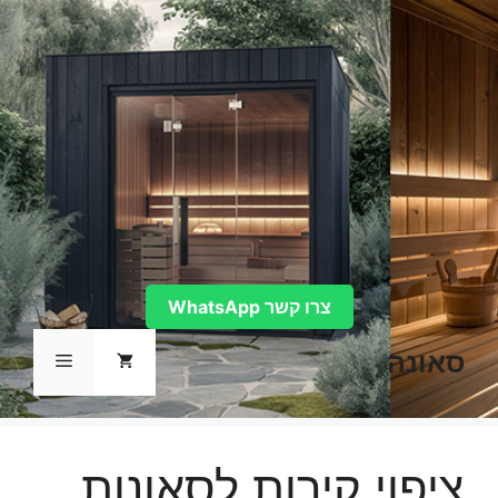
דלג
תוכן
צרו קשר WhatsApp
סאונה
תפריט
ציפוי קירות לסאונות