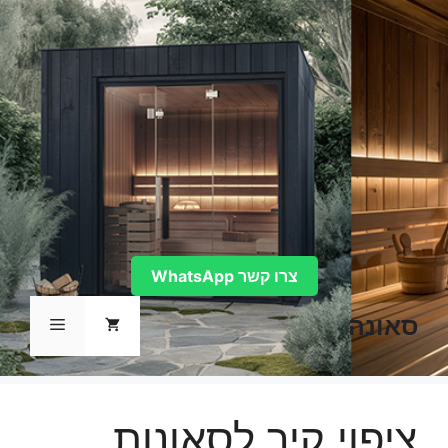
דלג
תוכן
צרו קשר WhatsApp
סאונה
תפריט
ציפוי קיר לסאונות