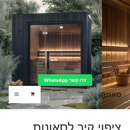
דלג
תוכן
צרו קשר WhatsApp
סאונה
תפריט
ציפוי קיר לסאונות