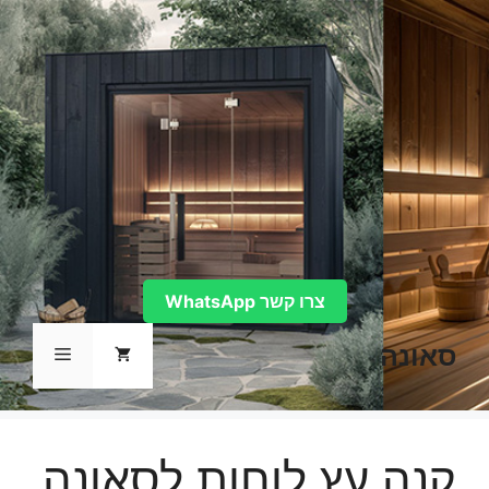
דלג
תוכן
צרו קשר WhatsApp
סאונה
תפריט
קנה עץ לוחות לסאונה